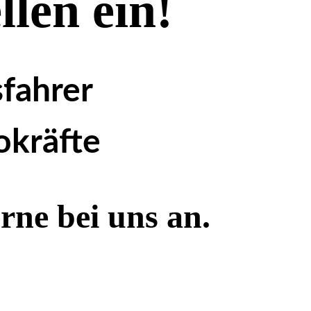
llen ein!
sfahrer
okräfte
rne bei uns an.